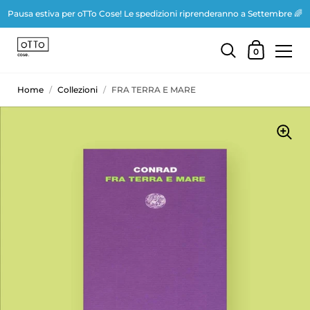
Pausa estiva per oTTo Cose! Le spedizioni riprenderanno a Settembre 🌈
0
Home
/
Collezioni
/
FRA TERRA E MARE